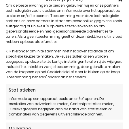
Logisch, want er is vaak sprake van een vochtige
Om de beste ervaringen te bieden, gebruiken wij en onze partners
omgeving. Vooral veestallingen staan er om bekend.
technologieën zoals cookies om informatie over het apparaat op
te slaan en/of te openen. Toestemming voor deze technologieën
Bij brand dreigt er niet alleen voor het bedrijf, mens
stelt ons en onze partners in staat om persoonlijke gegevens zoals
surfgedrag of unieke ID's op deze site te verwerken en om
en dier, maar ook voor de omgeving gevaar. De
gepersonaliseerde en niet-gepersonaliseerde advertenties te
restanten van PV-panelen kunnen zich over grote
tonen. Als u geen toestemming geeft of deze intrekt, kan dit invloed
gebieden verspreiden. De aansprakelijkheid voor het
hebben op bepaalde functies.
opruimen én gezondheidsclaims heeft dan
Klik hieronder om in te stemmen met het bovenstaande of om
aanzienlijke financiële gevolgen. De impact op de
specifieke keuzes te maken. Je keuzes zullen alleen worden
toegepast op deze site. Je kunt je instellingen te allen tijde wijzigen,
leefomgeving is groot.
inclusief het intrekken van je toestemming, door gebruik te maken
van de knoppen op het Cookiebeleid of door te klikken op de knop
Naast de juridische verplichting nemen ook
'Toestemming beheren' onderaan het scherm.
verzekeraars Scios Scope 12 toenemend op in hun
Polisvoorwaarden. Scios Scope 12 is een volledige
Statistieken
keuring van de
zonnestroominstallatie (PV-
Informatie op een apparaat opslaan en/of openen, De
installatie)
.
prestaties van advertenties meten, Contentprestaties meten,
Publieksgroepen begrijpen aan de hand van statistieken of
Kies Scios Scope 12 of kies de voordelige combinatie
combinaties van gegevens uit verschillende bronnen.
met Scios Scope 10! Je ontvangt razendsnel je
offerte – vrijblijvend.
Marketing