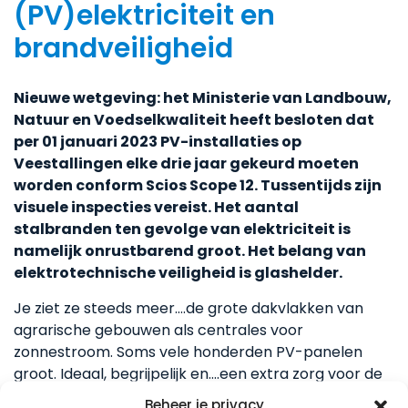
(PV)elektriciteit en
brandveiligheid
Nieuwe wetgeving: het Ministerie van Landbouw,
Natuur en Voedselkwaliteit heeft besloten dat
per 01 januari 2023 PV-installaties op
Veestallingen elke drie jaar gekeurd moeten
worden conform Scios Scope 12. Tussentijds zijn
visuele inspecties vereist. Het aantal
stalbranden ten gevolge van elektriciteit is
namelijk onrustbarend groot. Het belang van
elektrotechnische veiligheid is glashelder.
Je ziet ze steeds meer….de grote dakvlakken van
agrarische gebouwen als centrales voor
zonnestroom. Soms vele honderden PV-panelen
groot. Ideaal, begrijpelijk en….een extra zorg voor de
agrarische ondernemer en zijn of haar verzekeraar.
Beheer je privacy