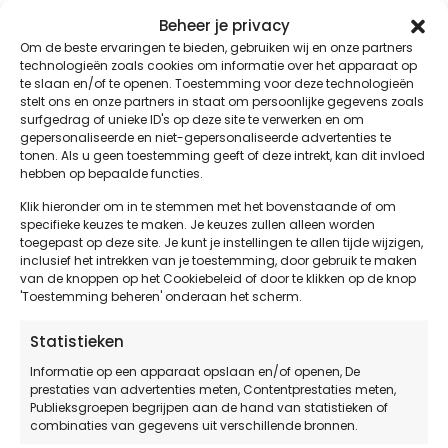
EKCN ontzorgt je –
zekerheid en een goed
Beheer je privacy
gevoel!
Om de beste ervaringen te bieden, gebruiken wij en onze partners
technologieën zoals cookies om informatie over het apparaat op
EKCN is inspectie-specialist op het gebied van
te slaan en/of te openen. Toestemming voor deze technologieën
stelt ons en onze partners in staat om persoonlijke gegevens zoals
elektrotechnische installaties.
surfgedrag of unieke ID's op deze site te verwerken en om
gepersonaliseerde en niet-gepersonaliseerde advertenties te
Daarvoor bieden wij álle vormen van inspectie-
tonen. Als u geen toestemming geeft of deze intrekt, kan dit invloed
keuringen aan. Transparant, razendsnel en
hebben op bepaalde functies.
betaalbaar. We onderscheiden ons met kwaliteit en…
Klik hieronder om in te stemmen met het bovenstaande of om
zéér korte doorlooptijden. In het belang van onze
specifieke keuzes te maken. Je keuzes zullen alleen worden
opdrachtgevers, hun assuradeuren en de gebruikers.
toegepast op deze site. Je kunt je instellingen te allen tijde wijzigen,
inclusief het intrekken van je toestemming, door gebruik te maken
Veiligheid, bedrijfszekerheid en –continuïteit zijn
van de knoppen op het Cookiebeleid of door te klikken op de knop
essentieel.
'Toestemming beheren' onderaan het scherm.
Bedrijfsgebouwen, woon-, zorg- en
Statistieken
onderwijscomplexen zijn ons werkterrein.
Informatie op een apparaat opslaan en/of openen, De
Wij zijn SCIOS gecertificeerd
. Onze inspectie-
prestaties van advertenties meten, Contentprestaties meten,
Publieksgroepen begrijpen aan de hand van statistieken of
keuringen bevestigen elektrotechnische veiligheid.
combinaties van gegevens uit verschillende bronnen.
Dat ontzorgt onze opdrachtgevers – direct!