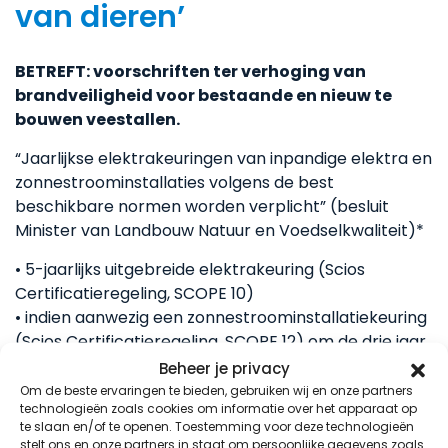
van dieren’
BETREFT: voorschriften ter verhoging van
brandveiligheid voor bestaande en nieuw te
bouwen veestallen.
“Jaarlijkse elektrakeuringen van inpandige elektra en
zonnestroominstallaties volgens de best
beschikbare normen worden verplicht” (besluit
Minister van Landbouw Natuur en Voedselkwaliteit)*
• 5-jaarlijks uitgebreide elektrakeuring (Scios
Certificatieregeling, SCOPE 10)
• indien aanwezig een zonnestroominstallatiekeuring
(Scios Certificatieregeling, SCOPE 12) om de drie jaar
voor grotere veehouderijen en om de vijf jaar voor
Beheer je privacy
overige zonnestroominstallatiekeuringen
Om de beste ervaringen te bieden, gebruiken wij en onze partners
technologieën zoals cookies om informatie over het apparaat op
Regel meteen wat nodig is.
te slaan en/of te openen. Toestemming voor deze technologieën
stelt ons en onze partners in staat om persoonlijke gegevens zoals