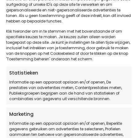
Check je verzekeringspolis. Twijfel? Vragen? Contact
surfgedrag of unieke ID's op deze site te verwerken en om
je je verzekeringsadviseur.
gepersonaliseerde en niet-gepersonaliseerde advertenties te
Vraag ook meteen vrijblijvend offerte bij ons aan
tonen. Als u geen toestemming geeft of deze intrekt, kan dit invloed
hebben op bepaalde functies.
voor
SCOPE 10, SCOPE 12, SCOPE 10 plus SCOPE 12
gecombineerd
(wel zo handig en voordelig!)
Klik hieronder om in te stemmen met het bovenstaande of om
specifieke keuzes te maken. Je keuzes zullen alleen worden
*Zie bericht
Onderzoeksraad Voor Veiligheid dd 11
toegepast op deze site. Je kunt je instellingen te allen tijde wijzigen,
inclusief het intrekken van je toestemming, door gebruik te maken
oktober 2023
.
van de knoppen op het Cookiebeleid of door te klikken op de knop
Zie ook de
Risicomonitor Stalbranden van het
'Toestemming beheren' onderaan het scherm.
Verbond Van Verzekeraars
.
Statistieken
Informatie op een apparaat opslaan en/of openen, De
prestaties van advertenties meten, Contentprestaties meten,
Publieksgroepen begrijpen aan de hand van statistieken of
combinaties van gegevens uit verschillende bronnen.
Marketing
Informatie op een apparaat opslaan en/of openen, Beperkte
gegevens gebruiken om advertenties te selecteren, Profielen
aanmaken ten behoeve van gepersonaliseerde advertenties,